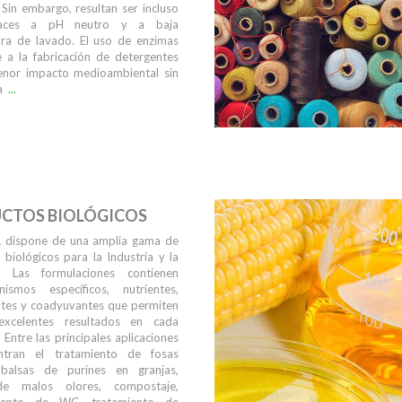
Sin embargo, resultan ser incluso
caces a pH neutro y a baja
ra de lavado. El uso de enzimas
e a la fabricación de detergentes
nor impacto medioambiental sin
a
...
CTOS BIOLÓGICOS
 dispone de una amplia gama de
biológicos para la Industria y la
a. Las formulaciones contienen
nismos específicos, nutrientes,
antes y coadyuvantes que permiten
excelentes resultados en cada
. Entre las principales aplicaciones
ntran el tratamiento de fosas
 balsas de purines en granjas,
de malos olores, compostaje,