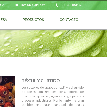
CAT
info@biokatal.com
+34 93 849 34 55
RESA
PRODUCTOS
CONTACTO
TÉXTIL Y CURTIDO
Los sectores del acabado textil y del curtido
de pieles son grandes consumidores de
productos químicos, agua y energía para sus
procesos industriales. Por lo tanto, generan
también una gran cantidad de aguas