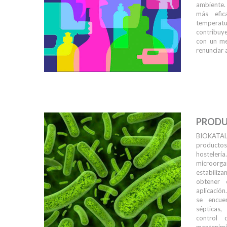
ambiente. 
más efi
temperatu
contribuy
con un me
renunciar 
PRODU
BIOKATAL
productos 
hostelerí
microorga
estabiliz
obtener 
aplicación
se encue
sépticas,
control 