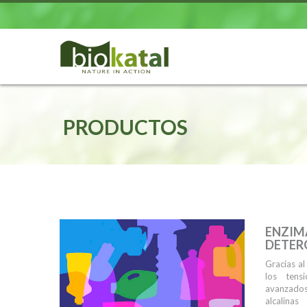
PRODUCTOS
ENZIM
DETER
Gracias al
los tens
avanzados 
alcalina