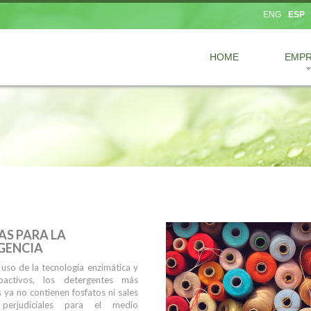
ENG
ESP
HOME
EMP
AS PARA LA
GENCIA
 uso de la tecnología enzimática y
ioactivos, los detergentes más
ya no contienen fosfatos ni sales
s perjudiciales para el medio