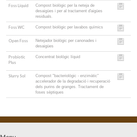
Foss Liquid
Compost biològic per la neteja de
desaigües i per al tractament d'aigües
residuals.
Foss WC
Compost biològic per lavabos químics
Open Foss
Netejador biològic per canonades i
desaigües
Probiotic
Concentrat biològic líquid
Plus
Slurry Sol
Compost "bacteriològic - enzimàtic"
accelerador de la degradació i recuperació
dels purins de granges. Tractament de
foses sèptiques
Menu