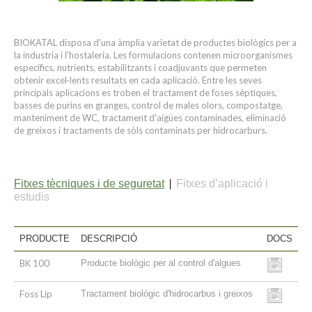
BIOKATAL disposa d'una àmplia varietat de productes biològics per a
la industria i l'hostaleria. Les formulacions contenen microorganismes
específics, nutrients, estabilitzants i coadjuvants que permeten
obtenir excel·lents resultats en cada aplicació. Entre les seves
principals aplicacions es troben el tractament de foses sèptiques,
basses de purins en granges, control de males olors, compostatge,
manteniment de WC, tractament d'aigües contaminades, eliminació
de greixos i tractaments de sòls contaminats per hidrocarburs.
Fitxes tècniques i de seguretat
Fitxes d’aplicació i
estudis
PRODUCTE
DESCRIPCIÓ
DOCS
BK 100
Producte biològic per al control d'algues
Foss Lip
Tractament biològic d'hidrocarbus i greixos