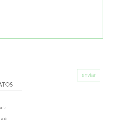
ATOS
ario.
ca de