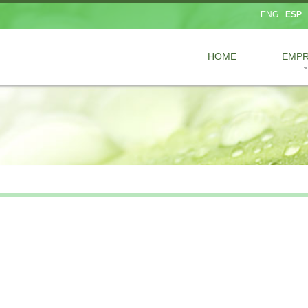
ENG
ESP
HOME
EMP