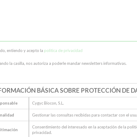
ído, entiendo y acepto la
política de privacidad
ndo la casilla, nos autoriza a poderle mandar newsletters informativas.
FORMACIÓN BÁSICA SOBRE PROTECCIÓN DE D
ponsable
Cygyc Biocon, S.L.
inalidad
Gestionar las consultas recibidas para contactar con el usu
Consentimiento del interesado en la aceptación de la políti
itimación
privacidad.